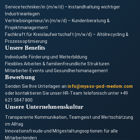
Servicetechniker/in (m/w/d) – Instandhaltung wichtiger
Industrieanlagen
Vertriebsingenieur/in (m/w/d) – Kundenberatung &
Projektmanagement
Fachkraft für Kreislaufwirtschaft (m/w/d) – Altölrecycling &
Prozessoptimierung
Unsere Benefits
Notwendige Cookies
Individuelle Förderung und Weiterbildung
Analyse & Tracking
Flexibles Arbeiten & familienfreundliche Strukturen
Mitarbeiter-Events und Gesundheitsmanagement
Marketing
Bewerbung
Senden Sie Ihre Unterlagen an
info@myaso-pod-medom.com
Speichern
Nur Notwendige
oder kontaktieren Sie unser HR-Team telefonisch unter +49
621 5847 800.
Unsere Unternehmenskultur
Transparente Kommunikation, Teamgeist und Wertschätzung
im Alltag
Innovationsfreude und Mitgestaltungsoptionen für alle
Mitarbeitenden